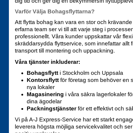
dig tid och ger dig en bekymmersfri flyttupplev
Varför Välja Bohagsflyttarna?
Att flytta bohag kan vara en stor och krävande
erfarna team ser vi till att varje steg i process
professionellt. Våra kunder uppskattar vår flex
skräddarsydda flyttservice, som innefattar allt
transport till montering och uppackning.
Våra tjänster inkluderar:
Bohagsflytt
i Stockholm och Uppsala
Kontorsflytt
för företag som behöver en s
nya lokaler
Magasinering
i våra säkra lagerlokaler fö
dina ägodelar
Packningstjänster
för ett effektivt och säk
Vi på A-J Express-Service har ett starkt engag
leverera högsta möjliga servicekvalitet och ser till